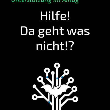
Hilfe!
Da geht was
nicht!?
digit. Alltagshilfe
technisches SEO
Webentwicklung
Foto / Video
Drohnenflüge
Artenschutz
Baumschutz
Darsteller